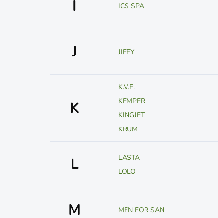
I
ICS SPA
J
JIFFY
K.V.F.
KEMPER
K
KINGJET
KRUM
LASTA
L
LOLO
M
MEN FOR SAN