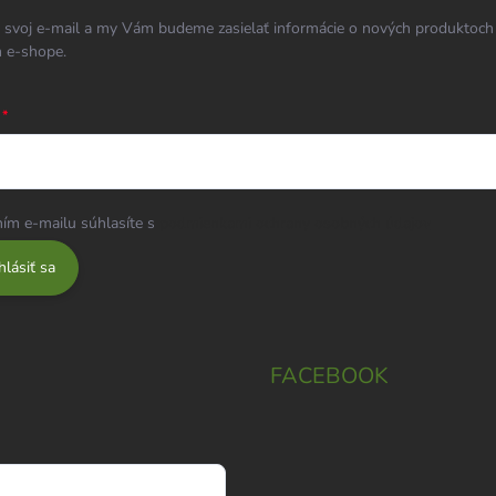
 svoj e-mail a my Vám budeme zasielať informácie o nových produktoch
 e-shope.
ím e-mailu súhlasíte s
podmienkami ochrany osobných údajov
hlásiť sa
FACEBOOK