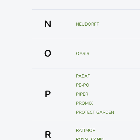
N
NEUDORFF
O
OASIS
PABAP
PE-PO
P
PIPER
PROMIX
PROTECT GARDEN
RATIMOR
R
ROYAL CANIN