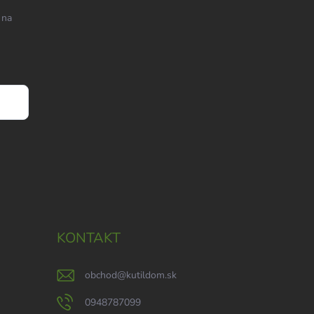
 na
KONTAKT
obchod
@
kutildom.sk
0948787099