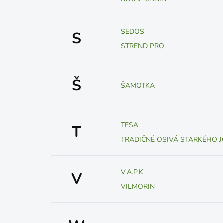
SEDOS
S
STREND PRO
Š
ŠAMOTKA
TESA
T
TRADIČNÉ OSIVÁ STARKÉHO J
V.A.P.K.
V
VILMORIN