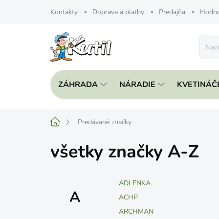
Prejsť
Kontakty
Doprava a platby
Predajňa
Hodno
na
obsah
ZÁHRADA
NÁRADIE
KVETINÁČ
Domov
Predávané značky
všetky značky A-Z
ADLENKA
A
ACHP
ARCHMAN