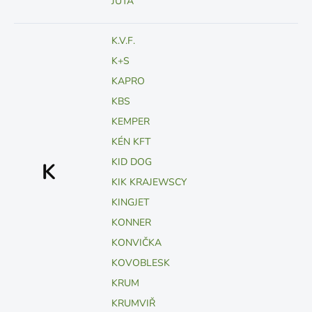
JUTA
K.V.F.
K+S
KAPRO
KBS
KEMPER
KÉN KFT
KID DOG
K
KIK KRAJEWSCY
KINGJET
KONNER
KONVIČKA
KOVOBLESK
KRUM
KRUMVIŘ