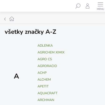
Prejsť
Hľadať
na
obsah
Domov
všetky značky A-Z
ADLENKA
AGRICHEM XIMIX
AGRO CS
AGRORACIO
ACHP
A
ALCHEM
APETIT
AQUACRAFT
ARCHMAN