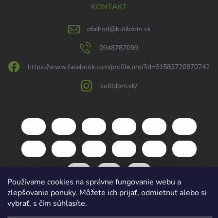
KONTAKT
obchod
@
kutildom.sk
0948787099
https://www.facebook.com/profile.php?id=61583720870742
kutildom.sk/
Používame cookies na správne fungovanie webu a
zlepšovanie ponuky. Môžete ich prijať, odmietnuť alebo si
vybrať, s čím súhlasíte.
Copyright 2026
kutildom.sk
. Všetky práva vyhradené.
Upraviť nastavenie
cookies