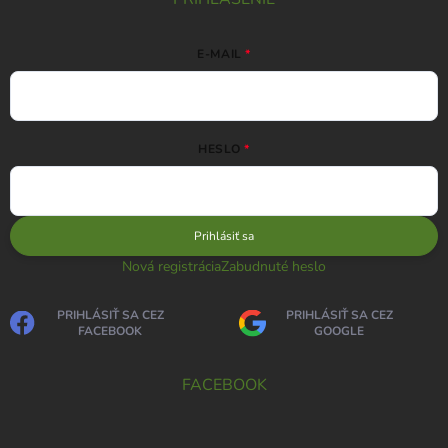
E-MAIL
HESLO
Prihlásiť sa
Nová registrácia
Zabudnuté heslo
PRIHLÁSIŤ SA CEZ
PRIHLÁSIŤ SA CEZ
FACEBOOK
GOOGLE
FACEBOOK