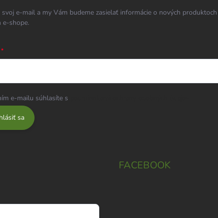
 svoj e-mail a my Vám budeme zasielať informácie o nových produktoch
 e-shope.
ím e-mailu súhlasíte s
podmienkami ochrany osobných údajov
hlásiť sa
FACEBOOK