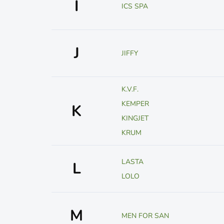
I
ICS SPA
J
JIFFY
K.V.F.
KEMPER
K
KINGJET
KRUM
LASTA
L
LOLO
M
MEN FOR SAN