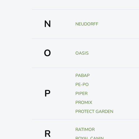
N
NEUDORFF
O
OASIS
PABAP
PE-PO
P
PIPER
PROMIX
PROTECT GARDEN
RATIMOR
R
ROYAL CANIN