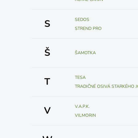
SEDOS
S
STREND PRO
Š
ŠAMOTKA
TESA
T
TRADIČNÉ OSIVÁ STARKÉHO J
V.A.P.K.
V
VILMORIN