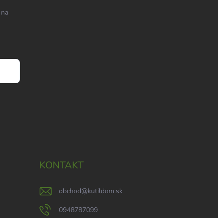
 na
KONTAKT
obchod
@
kutildom.sk
0948787099