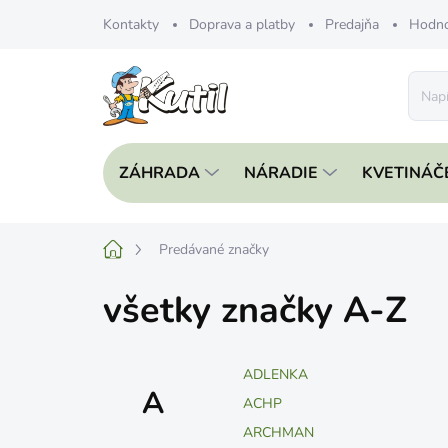
Prejsť
Kontakty
Doprava a platby
Predajňa
Hodno
na
obsah
ZÁHRADA
NÁRADIE
KVETINÁČ
Domov
Predávané značky
všetky značky A-Z
ADLENKA
A
ACHP
ARCHMAN