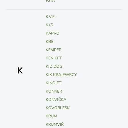
JUTA
K.V.F.
K+S
KAPRO
KBS
KEMPER
KÉN KFT
KID DOG
K
KIK KRAJEWSCY
KINGJET
KONNER
KONVIČKA
KOVOBLESK
KRUM
KRUMVIŘ