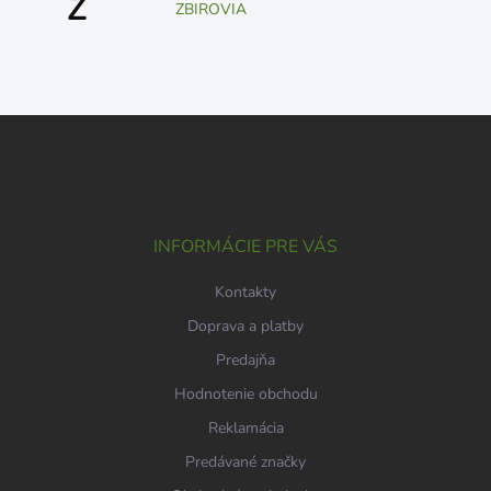
Z
ZBIROVIA
Z
á
p
ä
t
i
INFORMÁCIE PRE VÁS
e
Kontakty
Doprava a platby
Predajňa
Hodnotenie obchodu
Reklamácia
Predávané značky