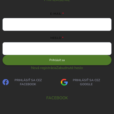
E-MAIL
HESLO
Prihlásiť sa
Nová registrácia
Zabudnuté heslo
PRIHLÁSIŤ SA CEZ
PRIHLÁSIŤ SA CEZ
FACEBOOK
GOOGLE
FACEBOOK