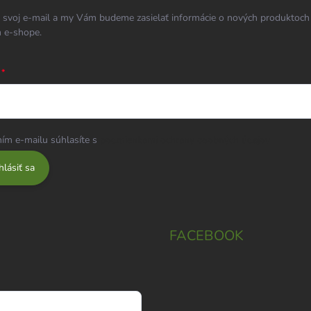
 svoj e-mail a my Vám budeme zasielať informácie o nových produktoch
 e-shope.
ím e-mailu súhlasíte s
podmienkami ochrany osobných údajov
hlásiť sa
FACEBOOK