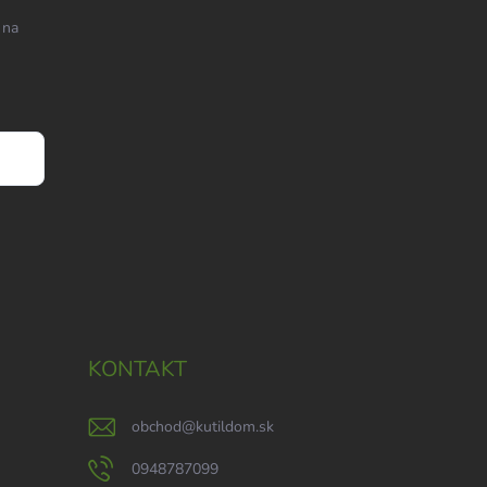
 na
KONTAKT
obchod
@
kutildom.sk
0948787099