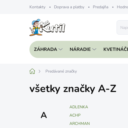
Prejsť
Kontakty
Doprava a platby
Predajňa
Hodno
na
obsah
ZÁHRADA
NÁRADIE
KVETINÁČ
Domov
Predávané značky
všetky značky A-Z
ADLENKA
A
ACHP
ARCHMAN