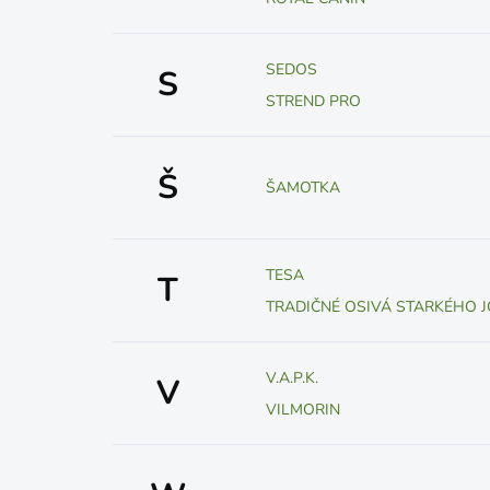
SEDOS
S
STREND PRO
Š
ŠAMOTKA
TESA
T
TRADIČNÉ OSIVÁ STARKÉHO J
V.A.P.K.
V
VILMORIN