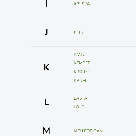
I
ICS SPA
J
JIFFY
K.V.F.
KEMPER
K
KINGJET
KRUM
LASTA
L
LOLO
M
MEN FOR SAN