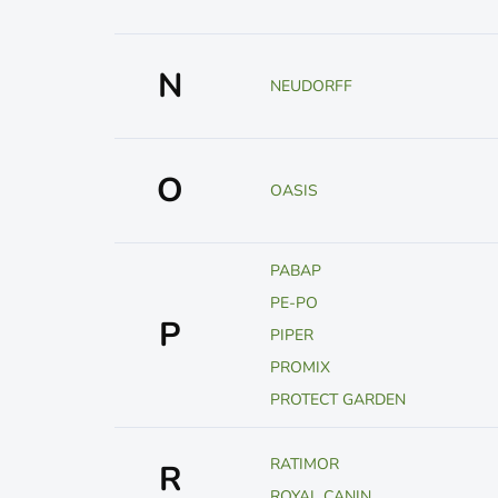
N
NEUDORFF
O
OASIS
PABAP
PE-PO
P
PIPER
PROMIX
PROTECT GARDEN
RATIMOR
R
ROYAL CANIN