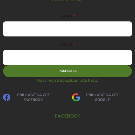
E-MAIL
HESLO
Prihlásiť sa
Nová registrácia
Zabudnuté heslo
PRIHLÁSIŤ SA CEZ
PRIHLÁSIŤ SA CEZ
FACEBOOK
GOOGLE
FACEBOOK