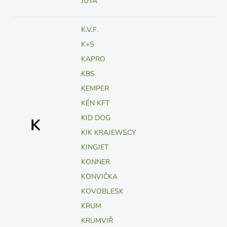
JUTA
K.V.F.
K+S
KAPRO
KBS
KEMPER
KÉN KFT
KID DOG
K
KIK KRAJEWSCY
KINGJET
KONNER
KONVIČKA
KOVOBLESK
KRUM
KRUMVIŘ