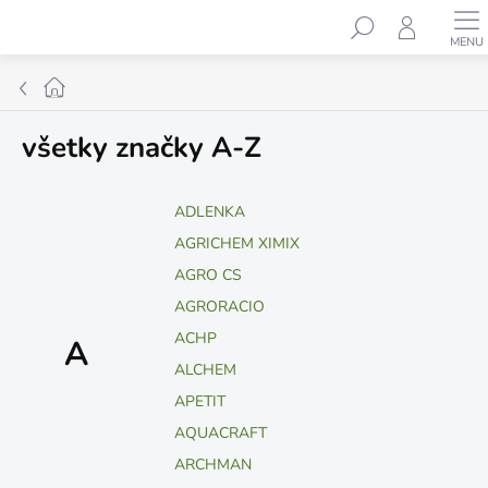
Prejsť
Hľadať
na
obsah
Domov
všetky značky A-Z
ADLENKA
AGRICHEM XIMIX
AGRO CS
AGRORACIO
ACHP
A
ALCHEM
APETIT
AQUACRAFT
ARCHMAN