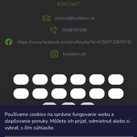
KONTAKT
obchod
@
kutildom.sk
0948787099
https://www.facebook.com/profile.php?id=61583720870742
kutildom.sk/
Používame cookies na správne fungovanie webu a
zlepšovanie ponuky. Môžete ich prijať, odmietnuť alebo si
vybrať, s čím súhlasíte.
Copyright 2026
kutildom.sk
. Všetky práva vyhradené.
Upraviť nastavenie
cookies