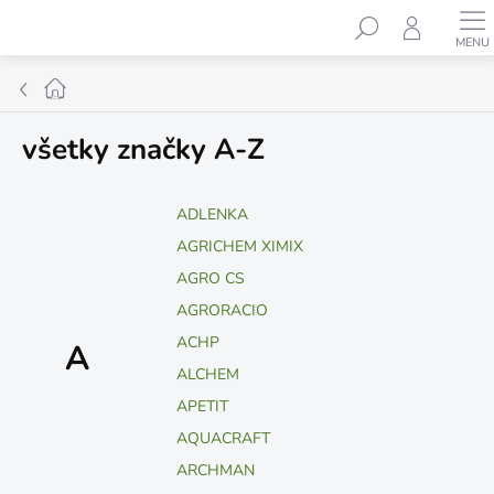
Prejsť
Hľadať
na
obsah
Domov
všetky značky A-Z
ADLENKA
AGRICHEM XIMIX
AGRO CS
AGRORACIO
ACHP
A
ALCHEM
APETIT
AQUACRAFT
ARCHMAN