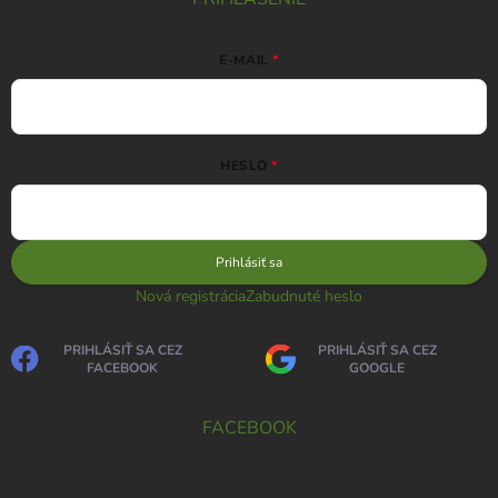
E-MAIL
HESLO
Prihlásiť sa
Nová registrácia
Zabudnuté heslo
PRIHLÁSIŤ SA CEZ
PRIHLÁSIŤ SA CEZ
FACEBOOK
GOOGLE
FACEBOOK