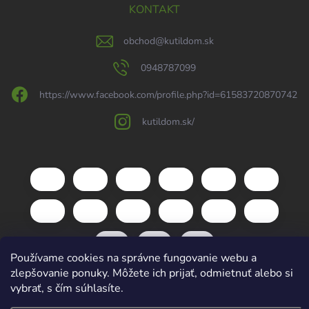
KONTAKT
obchod
@
kutildom.sk
0948787099
https://www.facebook.com/profile.php?id=61583720870742
kutildom.sk/
Používame cookies na správne fungovanie webu a
zlepšovanie ponuky. Môžete ich prijať, odmietnuť alebo si
vybrať, s čím súhlasíte.
Copyright 2026
kutildom.sk
. Všetky práva vyhradené.
Upraviť nastavenie
cookies