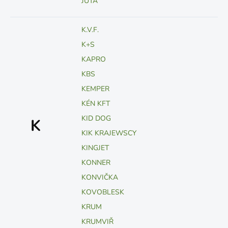
JUTA
K.V.F.
K+S
KAPRO
KBS
KEMPER
KÉN KFT
KID DOG
K
KIK KRAJEWSCY
KINGJET
KONNER
KONVIČKA
KOVOBLESK
KRUM
KRUMVIŘ