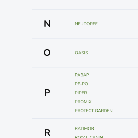
N
NEUDORFF
O
OASIS
PABAP
PE-PO
P
PIPER
PROMIX
PROTECT GARDEN
RATIMOR
R
ROYAL CANIN