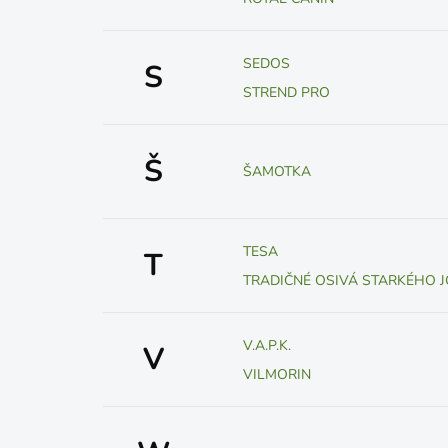
SEDOS
S
STREND PRO
Š
ŠAMOTKA
TESA
T
TRADIČNÉ OSIVÁ STARKÉHO J
V.A.P.K.
V
VILMORIN