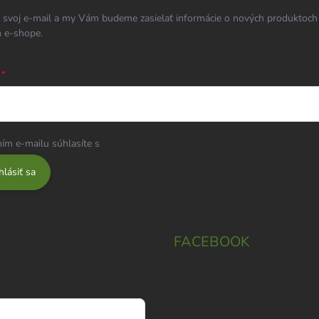
 svoj e-mail a my Vám budeme zasielať informácie o nových produktoch
 e-shope.
ím e-mailu súhlasíte s
podmienkami ochrany osobných údajov
hlásiť sa
FACEBOOK