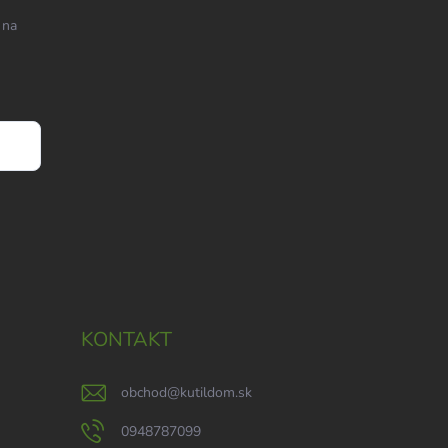
 na
KONTAKT
obchod
@
kutildom.sk
0948787099