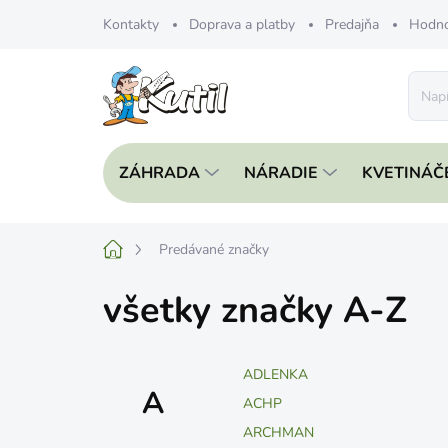
Prejsť
Kontakty
Doprava a platby
Predajňa
Hodno
na
obsah
ZÁHRADA
NÁRADIE
KVETINÁČ
Domov
Predávané značky
všetky značky A-Z
ADLENKA
A
ACHP
ARCHMAN