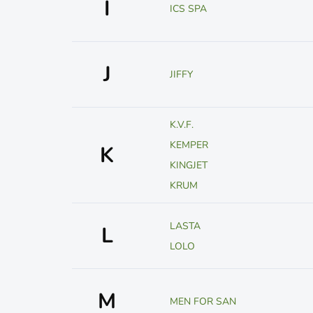
I
ICS SPA
J
JIFFY
K.V.F.
KEMPER
K
KINGJET
KRUM
LASTA
L
LOLO
M
MEN FOR SAN