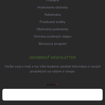
Predajňa
Hodnotenie obchodu
Reklamácia
Predávané značky
Obchodné podmienky
Ochrana osobných údajov
Bonusový program
ODOBERAŤ NEWSLETTER
Vložte svoj e-mail a my Vám budeme zasielať informácie o nových
produktoch na našom e-shope.
EMAIL