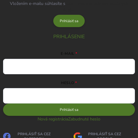
Vložením e-mailu súhlasíte s
podmienkami ochrany osobných
údajov
Prihlásiť sa
PRIHLÁSENIE
E-MAIL
HESLO
Prihlásiť sa
Nová registrácia
Zabudnuté heslo
PRIHLÁSIŤ SA CEZ
PRIHLÁSIŤ SA CEZ